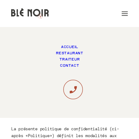
POLITIQUE DE
ACCUEIL
RESTAURANT
CONFIDENTIALITÉ
TRAITEUR
CONTACT
Date d’émission: 13/06/2023
La présente politique de confidentialité (ci-
après «Politique») définit les modalités aux